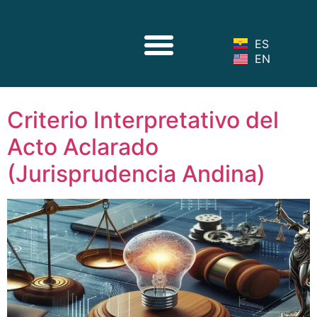
ES
EN
Sobre Nosotros
Nuestro Equipo
Servicios Legales
Noticias Legales
Criterio Interpretativo del
Acto Aclarado
(Jurisprudencia Andina)