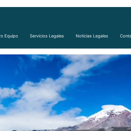
tegiendo Marcas en la Comun
ro Equipo
Servicios Legales
Noticias Legales
Cont