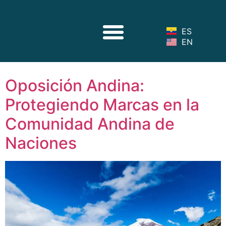
ES
EN
Sobre Nosotros
Nuestro Equipo
Servicios Legales
Noticias Legales
Oposición Andina:
Protegiendo Marcas en la
Comunidad Andina de
Naciones