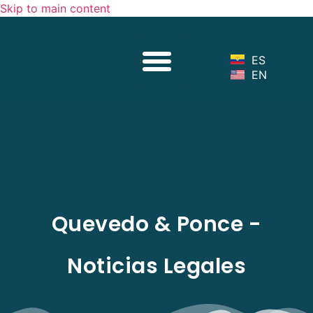
Skip to main content
Sobre Nosotros
Nuestro Equipo
Servicios Legales
Noticias Legales
ES
EN
Quevedo & Ponce -
Noticias Legales