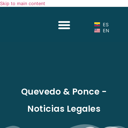
Skip to main content
Sobre Nosotros
Nuestro Equipo
Servicios Legales
Noticias Legales
ES
EN
Quevedo & Ponce -
Noticias Legales