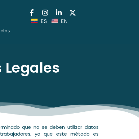
ES
EN
actos
 Legales
rminado que no se deben utilizar datos
s trabajadores, ya que este método es