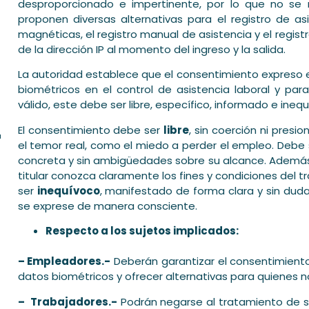
desproporcionado e impertinente, por lo que no se 
proponen diversas alternativas para el registro de as
magnéticas, el registro manual de asistencia y el regis
de la dirección IP al momento del ingreso y la salida.
La autoridad establece que el consentimiento expreso 
biométricos en el control de asistencia laboral y pa
5
válido, este debe ser libre, específico, informado e ineq
-
El consentimiento debe ser
libre
, sin coerción ni presio
el temor real, como el miedo a perder el empleo. Debe
concreta y sin ambigüedades sobre su alcance. Ademá
titular conozca claramente los fines y condiciones del 
ser
inequívoco
, manifestado de forma clara y sin dudas
se exprese de manera consciente.
Respecto a los sujetos implicados:
– Empleadores.-
Deberán garantizar el consentimiento
datos biométricos y ofrecer alternativas para quienes 
– Trabajadores.-
Podrán negarse al tratamiento de s