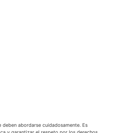
s que deben abordarse cuidadosamente. Es
ica y garantizar el respeto por los derechos