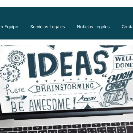
al en Ecuador: Protección par
ro Equipo
Servicios Legales
Noticias Legales
Cont