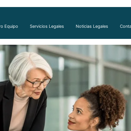
 de las Mujeres Emprendedora
ro Equipo
Servicios Legales
Noticias Legales
Cont