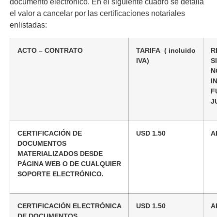
documento electrónico. En el siguiente cuadro se detalla
el valor a cancelar por las certificaciones notariales
enlistadas:
ACTO – CONTRATO
TARIFA
( incluido
R
IVA)
S
N
I
F
J
CERTIFICACIÓN DE
USD 1.50
A
DOCUMENTOS
MATERIALIZADOS DESDE
PÁGINA WEB O DE CUALQUIER
SOPORTE ELECTRÓNICO.
CERTIFICACIÓN ELECTRÓNICA
USD 1.50
A
DE DOCUMENTOS