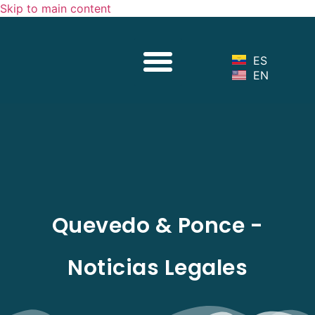
Skip to main content
Sobre Nosotros
Nuestro Equipo
Servicios Legales
Noticias Legales
ES
EN
Quevedo & Ponce -
Noticias Legales