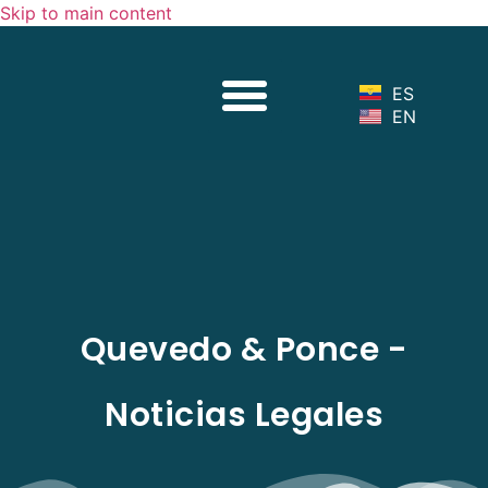
Skip to main content
Sobre Nosotros
Nuestro Equipo
Servicios Legales
Noticias Legales
ES
EN
Quevedo & Ponce -
Noticias Legales