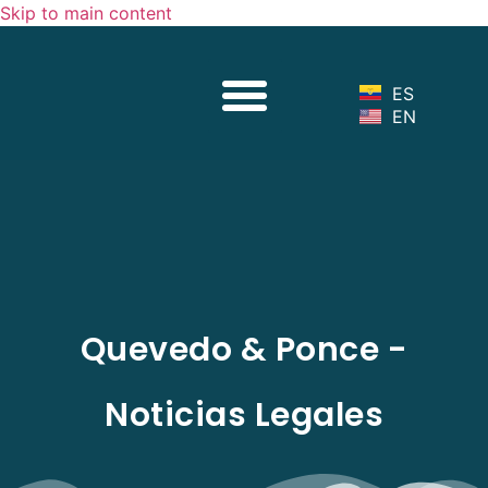
Skip to main content
Sobre Nosotros
Nuestro Equipo
Servicios Legales
Noticias Legales
ES
EN
Quevedo & Ponce -
Noticias Legales