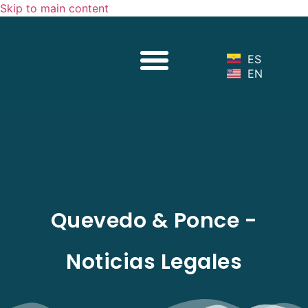
Skip to main content
Sobre Nosotros
Nuestro Equipo
Servicios Legales
Noticias Legales
ES
EN
Quevedo & Ponce -
Noticias Legales