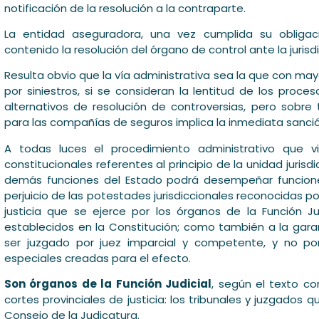
notificación de la resolución a la contraparte.
La entidad aseguradora, una vez cumplida su obligaci
contenido la resolución del órgano de control ante la jurisd
Resulta obvio que la vía administrativa sea la que con may
por siniestros, si se consideran la lentitud de los proce
alternativos de resolución de controversias, pero sob
para las compañías de seguros implica la inmediata sanción
A todas luces el procedimiento administrativo que v
constitucionales referentes al principio de la unidad jurisd
demás funciones del Estado podrá desempeñar funciones 
perjuicio de las potestades jurisdiccionales reconocidas po
justicia que se ejerce por los órganos de la Función J
establecidos en la Constitución; como también a la gara
ser juzgado por juez imparcial y competente, y no po
especiales creadas para el efecto.
Son órganos de la Función Judicial
, según el texto con
cortes provinciales de justicia: los tribunales y juzgados q
Consejo de la Judicatura.