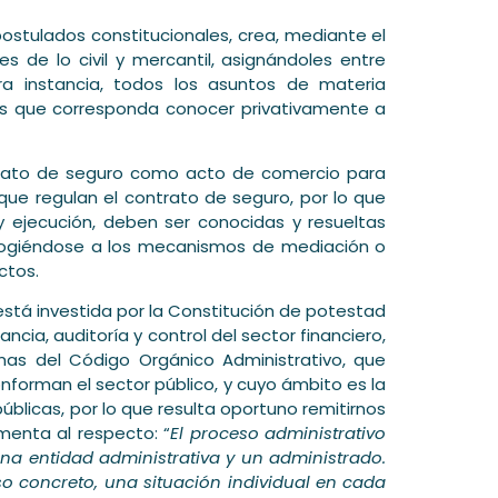
s postulados constitucionales, crea, mediante el
es de lo civil y mercantil, asignándoles entre
era instancia, todos los asuntos de materia
 las que corresponda conocer privativamente a
rato de seguro como acto de comercio para
que regulan el contrato de seguro, por lo que
 y ejecución, deben ser conocidas y resueltas
o acogiéndose a los mecanismos de mediación o
ctos.
stá investida por la Constitución de potestad
ncia, auditoría y control del sector financiero,
mas del Código Orgánico Administrativo, que
nforman el sector público, y cuyo ámbito es la
públicas, por lo que resulta oportuno remitirnos
menta al respecto: “
El proceso administrativo
 una entidad administrativa y un administrado.
so concreto, una situación individual en cada