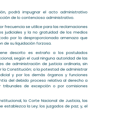
ón, podrá impugnar el acto administrativo
icción de lo contencioso administrativo.
or frecuencia se utilice para las reclamaciones
sos judiciales y la no gratuidad de los medios
re todo por la desproporcionada amenaza que
 de su liquidación forzosa.
iene descrito es extraño a los postulados
iccional, según el cual ninguna autoridad de las
de administración de justicia ordinaria, sin
r la Constitución; a la potestad de administrar
udicial y por los demás órganos y funciones
ntía del debido proceso relativa al derecho a
r tribunales de excepción o por comisiones
stitucional, la Corte Nacional de Justicia, las
ue establezca la Ley; los juzgados de paz; y, el