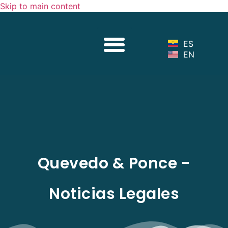
Skip to main content
Sobre Nosotros
Nuestro Equipo
Servicios Legales
Noticias Legales
ES
EN
Quevedo & Ponce -
Noticias Legales