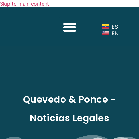
Skip to main content
Sobre Nosotros
Nuestro Equipo
Servicios Legales
Noticias Legales
ES
EN
Quevedo & Ponce -
Noticias Legales