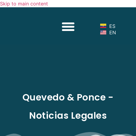
Skip to main content
Sobre Nosotros
Nuestro Equipo
Servicios Legales
Noticias Legales
ES
EN
Quevedo & Ponce -
Noticias Legales