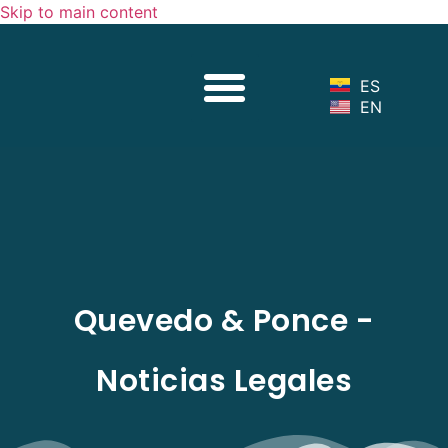
Skip to main content
Sobre Nosotros
Nuestro Equipo
Servicios Legales
Noticias Legales
ES
EN
Quevedo & Ponce -
Noticias Legales