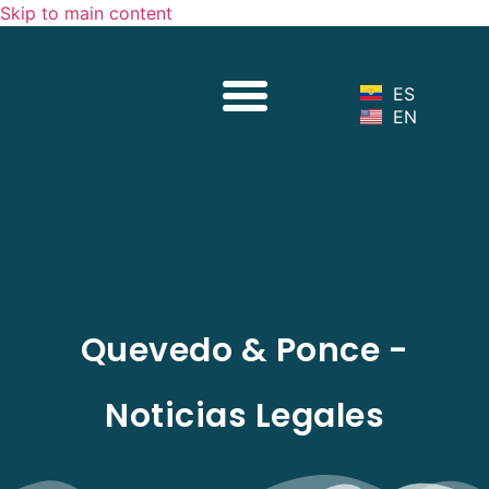
Skip to main content
Sobre Nosotros
Nuestro Equipo
Servicios Legales
Noticias Legales
ES
EN
Quevedo & Ponce -
Noticias Legales