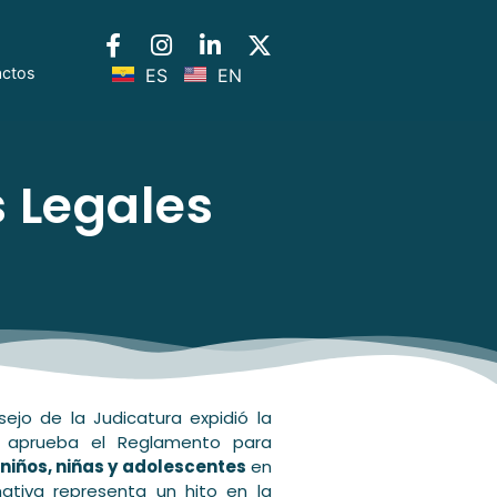
actos
ES
EN
 Legales
ejo de la Judicatura expidió la
e aprueba el Reglamento para
 niños, niñas y adolescentes
en
rmativa representa un hito en la