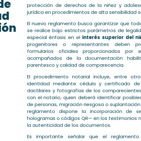
de
protección de derechos de la niñez y adolesc
ad
jurídica en procedimientos de alta sensibilidad so
ión
El nuevo reglamento busca garantizar que toda
se realice bajo estrictos parámetros de legalid
especial énfasis en el
interés superior del n
progenitores o representantes deben pre
formularios oficiales proporcionados por 
acompañados de la documentación habilit
parentesco y calidad de comparecencia.
El procedimiento notarial incluye, entre otr
identidad mediante cédula y certificado de
dactilares y fotografías de los comparecientes
con el notario, quien deberá identificar posibl
de personas, migración riesgosa o suplantación 
reglamento dispone la incorporación de s
hologramas o códigos QR— en los testimonios not
la autenticidad de los documentos.
Es importante señalar que el reglament