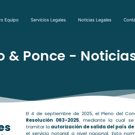
ro Equipo
Servicios Legales
Noticias Legales
Cont
 & Ponce - Noticias
El 4 de septiembre de 2025, el Pleno del Cons
Resolución 063-2025
, mediante la cual s
es
tramitar la
autorización de salida del país de
el servicio notarial a nivel nacional. Esta no