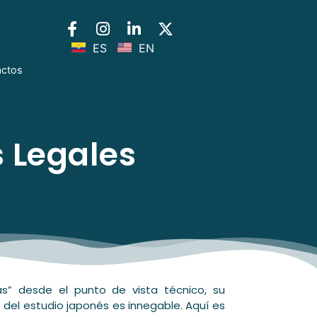
ES
EN
actos
 Legales
” desde el punto de vista técnico, su
 del estudio japonés es innegable. Aquí es