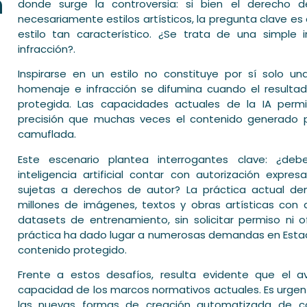
n
donde surge la controversia: si bien el derecho d
necesariamente estilos artísticos, la pregunta clave es c
estilo tan característico. ¿Se trata de una simple
e
infracción?.
Inspirarse en un estilo no constituye por sí solo una
homenaje e infracción se difumina cuando el resultado
protegida. Las capacidades actuales de la IA permi
precisión que muchas veces el contenido generado 
camuflada.
Este escenario plantea interrogantes clave: ¿deb
inteligencia artificial contar con autorización exp
sujetas a derechos de autor? La práctica actual d
millones de imágenes, textos y obras artísticas co
datasets de entrenamiento, sin solicitar permiso ni 
práctica ha dado lugar a numerosas demandas en Estado
contenido protegido.
Frente a estos desafíos, resulta evidente que el 
capacidad de los marcos normativos actuales. Es urgen
las nuevas formas de creación automatizada de con