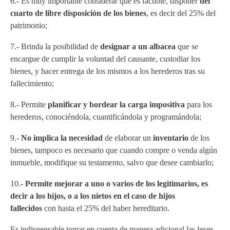
6.- Es muy importante considerar que es factible, disponer
del
cuarto de libre disposición de los bienes
, es decir del 25% del
patrimonio;
7.- Brinda la posibilidad de
designar a un albacea
que se
encargue de cumplir la voluntad del causante, custodiar los
bienes, y hacer entrega de los mismos a los herederos tras su
fallecimiento;
8.- Permite
planificar y bordear la carga impositiva
para los
herederos, conociéndola, cuantificándola y programándola;
9.-
No implica la necesidad
de elaborar un
inventario
de los
bienes, tampoco es necesario que cuando compre o venda algún
inmueble, modifique su testamento, salvo que desee cambiarlo;
10.-
Permite mejorar a uno o varios de los legitimarios, es
decir a los hijos, o a los nietos en el caso de hijos
fallecidos
con hasta el 25% del haber hereditario.
Es indispensable tomar en cuenta de manera adicional las leyes