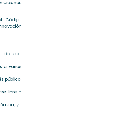
ndiciones
el Código
Innovación
vo de uso,
s a varios
s público,
re libre o
nómica, ya