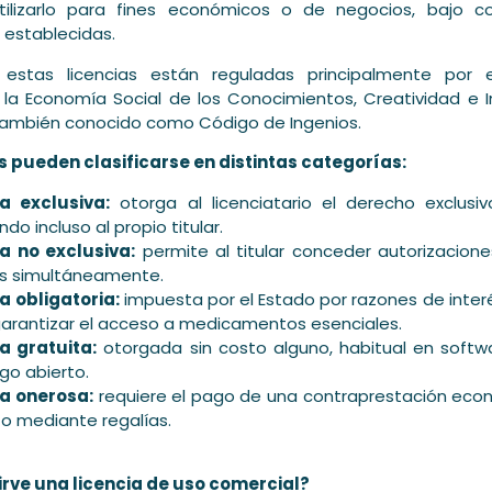
tilizarlo para fines económicos o de negocios, bajo co
 establecidas.
 estas licencias están reguladas principalmente por 
la Economía Social de los Conocimientos, Creatividad e 
también conocido como Código de Ingenios.
as pueden clasificarse en distintas categorías:
ia exclusiva:
otorga al licenciatario el derecho exclusi
do incluso al propio titular.
ia no exclusiva:
permite al titular conceder autorizacione
os simultáneamente.
a obligatoria:
impuesta por el Estado por razones de interé
arantizar el acceso a medicamentos esenciales.
a gratuita:
otorgada sin costo alguno, habitual en softwa
go abierto.
ia onerosa:
requiere el pago de una contraprestación eco
a o mediante regalías.
irve una licencia de uso comercial?