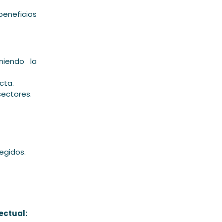
beneficios
niendo la
cta.
sectores.
egidos.
ectual: