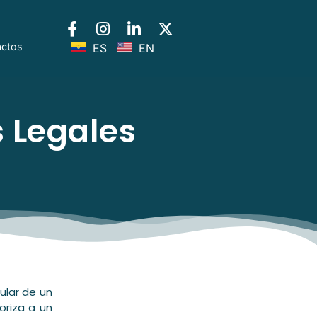
actos
ES
EN
 Legales
ular de un
oriza a un