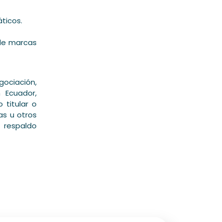
áticos.
 de marcas
ciación,
 Ecuador,
 titular o
as u otros
 respaldo