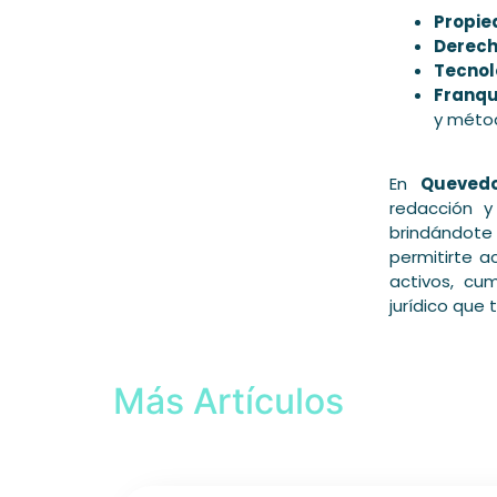
Propie
Derech
Tecnol
Franqu
y méto
En
Queved
redacción y
brindándote
permitirte a
activos, cu
jurídico que
Más Artículos