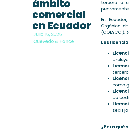
ámbito
tercero a u
previamente
comercial
En Ecuador,
en Ecuador
Orgánico de 
(COESCCI), 
Julio 15, 2025
Quevedo & Ponce
Las licenci
Licenc
excluyen
Licenc
tercer
Licenci
como g
Licenci
de códi
Licenc
sea fij
¿Para qué s