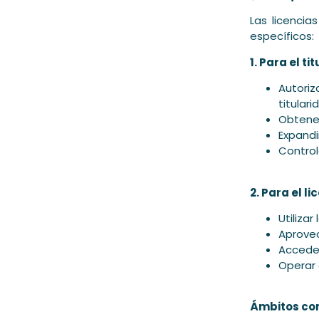
Las licencia
específicos:
1. Para el t
Autori
titulari
Obtener
Expandi
Control
2. Para el l
Utiliza
Aprovec
Acceder
Operar 
Ámbitos com