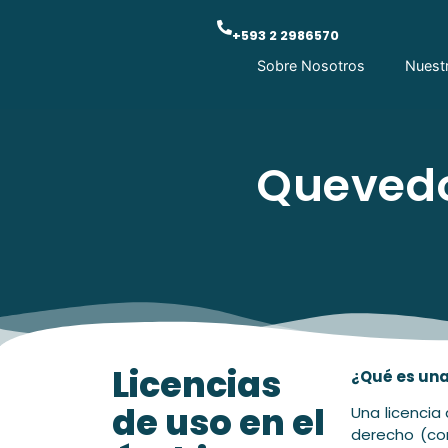
+593 2 2986570
Sobre Nosotros
Nuest
Quevedo
Licencias
¿Qué es una
de uso en el
Una licencia
derecho (co