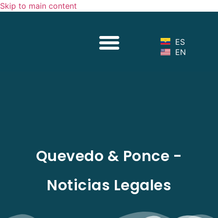
Skip to main content
Sobre Nosotros
Nuestro Equipo
Servicios Legales
Noticias Legales
ES
EN
Quevedo & Ponce -
Noticias Legales