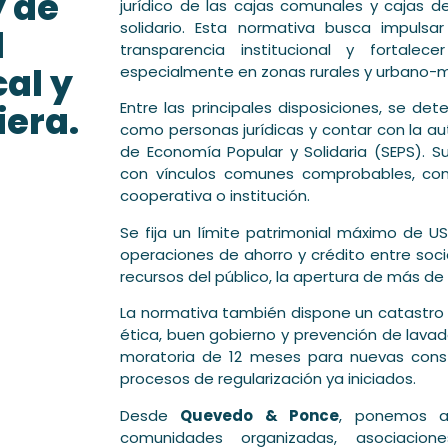
 de
jurídico de las cajas comunales y cajas de
solidario. Esta normativa busca impulsar
l
transparencia institucional y fortalece
al y
especialmente en zonas rurales y urbano-m
iera.
Entre las principales disposiciones, se de
como personas jurídicas y contar con la au
de Economía Popular y Solidaria (SEPS). S
con vínculos comunes comprobables, com
cooperativa o institución.
Se fija un límite patrimonial máximo de US
operaciones de ahorro y crédito entre soc
recursos del público, la apertura de más de 
La normativa también dispone un catastro pú
ética, buen gobierno y prevención de lavad
moratoria de 12 meses para nuevas const
procesos de regularización ya iniciados.
Desde
Quevedo & Ponce
, ponemos a 
comunidades organizadas, asociacion