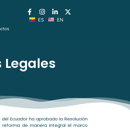
ES
EN
actos
 Legales
ra del Ecuador ha aprobado la Resolución
e reforma de manera integral el marco