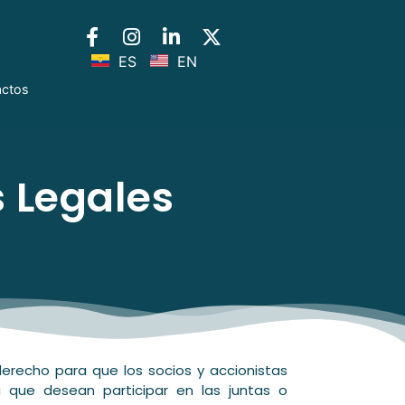
ES
EN
actos
 Legales
erecho para que los socios y accionistas
 que desean participar en las juntas o